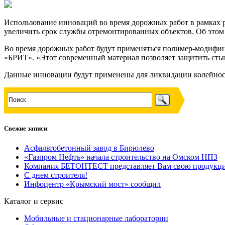
Использование инноваций во время дорожных работ в рамках 
увеличить срок службы отремонтированных объектов. Об этом 
Во время дорожных работ будут применяться полимер-модифи
«БРИТ». «Этот современный материал позволяет защитить сты
Данные инновации будут применены для ликвидации колейност
Свежие записи
Асфальтобетонный завод в Бирюлево
«Газпром Нефть» начала строительство на Омском НПЗ
Компания БЕТОНТЕСТ представляет Вам свою продукц
C днем строителя!
Инфоцентр «Крымский мост» сообщил
Каталог и сервис
Мобильные и стационарные лаборатории