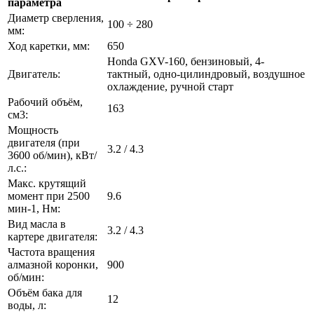
параметра
Диаметр сверления,
100 ÷ 280
мм:
Ход каретки, мм:
650
Honda GXV-160, бензиновый, 4-
Двигатель:
тактный, одно-цилиндровый, воздушное
охлаждение, ручной старт
Рабочий объём,
163
см3:
Мощность
двигателя (при
3.2 / 4.3
3600 об/мин), кВт/
л.с.:
Макс. крутящий
момент при 2500
9.6
мин-1, Нм:
Вид масла в
3.2 / 4.3
картере двигателя:
Частота вращения
алмазной коронки,
900
об/мин:
Объём бака для
12
воды, л: